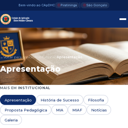
|
Bem-vindo ao CApDHC
Piratininga
São Gonçalo
←Voltar para o Início
/
Institucional
/
Apresentação
Apresentação
MAIS EM
INSTITUCIONAL
Apresentação
História de Sucesso
Filosofia
Proposta Pedagógica
MIA
MIAF
Notícias
Galeria