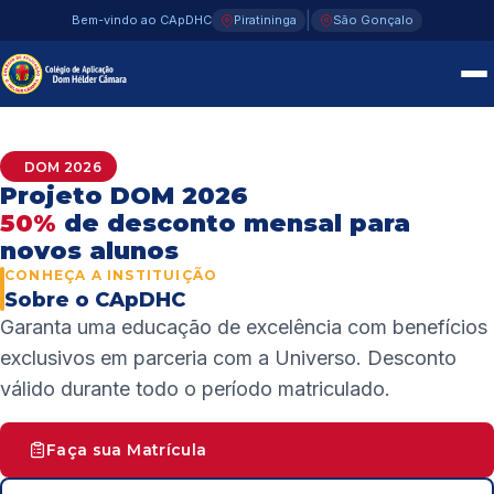
02 / 04
|
Bem-vindo ao CApDHC
Piratininga
São Gonçalo
2
30+
UNESCO
Unidades
Anos de História
Escola Associada
DOM 2026
Projeto DOM 2026
50%
de desconto mensal para
novos alunos
CONHEÇA A INSTITUIÇÃO
Sobre o CApDHC
Garanta uma educação de excelência com benefícios
exclusivos em parceria com a Universo. Desconto
válido durante todo o período matriculado.
Faça sua Matrícula