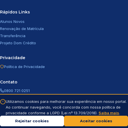
Rápidos Links
Alunos Novos
Renovação de Matrícula
Transferência
Projeto Dom Crédito
Privacidade
Política de Privacidade
Contato
0800 721 0251
direcao.sg@capdhc.g12.br
Utilizamos cookies para melhorar sua experiência em nosso portal.
direcao.piratininga@capdhc.g12.br
Ao continuar navegando, você concorda com nossa política de
privacidade conforme a LGPD (Lei nº 13.709/2018).
Saiba mais
.
Rejeitar cookies
Aceitar cookies
Copyright © 2026 – CApDHC. Todos os direitos reservados.