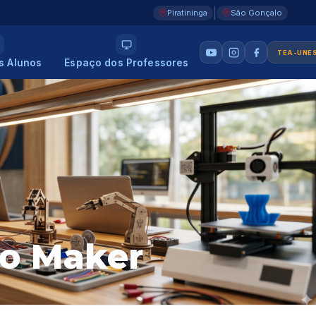
|
Piratininga
São Gonçalo
TEA-UNE
s Alunos
Espaço dos Professores
ço Maker