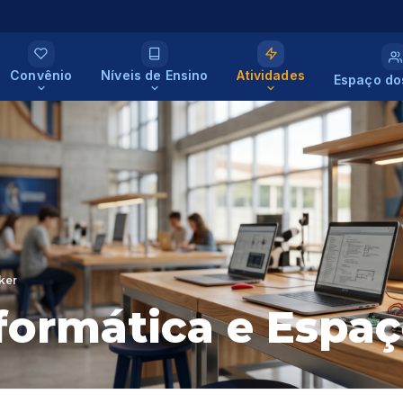
Convênio
Níveis de Ensino
Atividades
Espaço do
ker
nformática e Espa